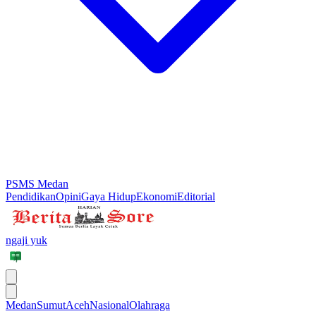
PSMS Medan
Pendidikan
Opini
Gaya Hidup
Ekonomi
Editorial
ngaji yuk
Medan
Sumut
Aceh
Nasional
Olahraga