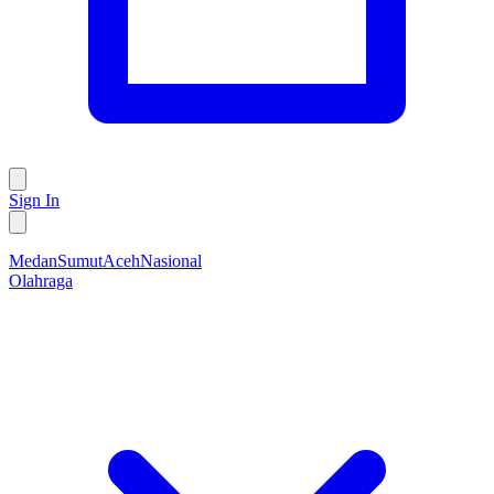
Sign In
Medan
Sumut
Aceh
Nasional
Olahraga