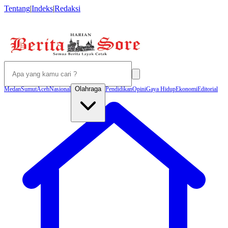
Tentang
|
Indeks
|
Redaksi
Olahraga
Medan
Sumut
Aceh
Nasional
Pendidikan
Opini
Gaya Hidup
Ekonomi
Editorial