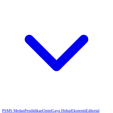
PSMS Medan
Pendidikan
Opini
Gaya Hidup
Ekonomi
Editorial