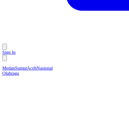
Sign In
Medan
Sumut
Aceh
Nasional
Olahraga