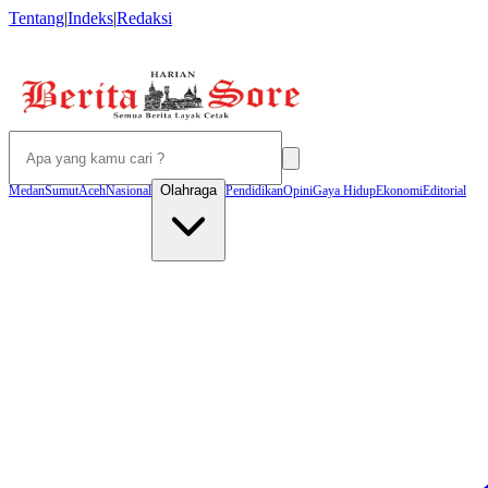
Tentang
|
Indeks
|
Redaksi
Olahraga
Medan
Sumut
Aceh
Nasional
Pendidikan
Opini
Gaya Hidup
Ekonomi
Editorial