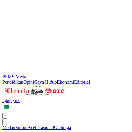
PSMS Medan
Pendidikan
Opini
Gaya Hidup
Ekonomi
Editorial
ngaji yuk
Medan
Sumut
Aceh
Nasional
Olahraga