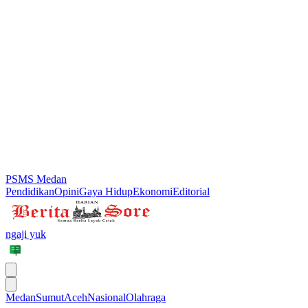
PSMS Medan
Pendidikan
Opini
Gaya Hidup
Ekonomi
Editorial
ngaji yuk
Medan
Sumut
Aceh
Nasional
Olahraga