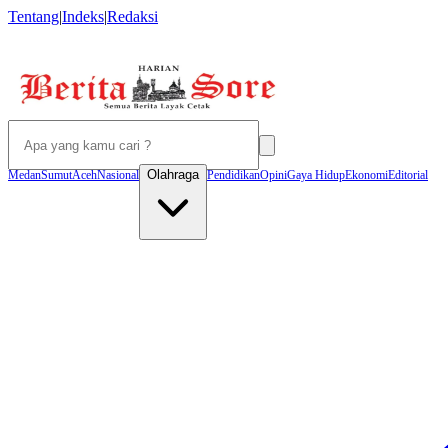
Tentang
|
Indeks
|
Redaksi
Olahraga
Medan
Sumut
Aceh
Nasional
Pendidikan
Opini
Gaya Hidup
Ekonomi
Editorial