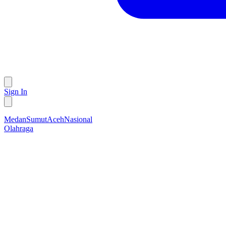
Sign In
Medan
Sumut
Aceh
Nasional
Olahraga