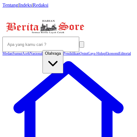
Tentang
|
Indeks
|
Redaksi
Olahraga
Medan
Sumut
Aceh
Nasional
Pendidikan
Opini
Gaya Hidup
Ekonomi
Editorial