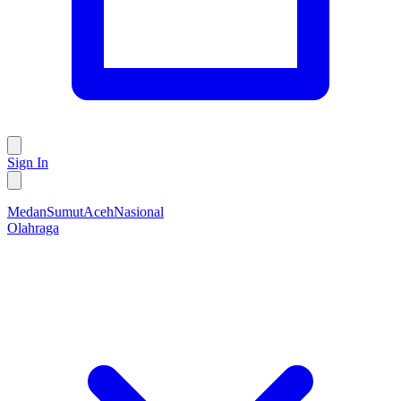
Sign In
Medan
Sumut
Aceh
Nasional
Olahraga