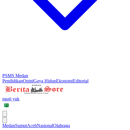
PSMS Medan
Pendidikan
Opini
Gaya Hidup
Ekonomi
Editorial
ngaji yuk
Medan
Sumut
Aceh
Nasional
Olahraga