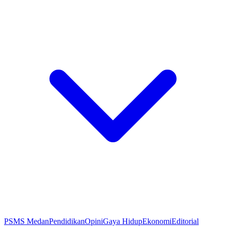
PSMS Medan
Pendidikan
Opini
Gaya Hidup
Ekonomi
Editorial