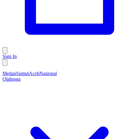
Sign In
Medan
Sumut
Aceh
Nasional
Olahraga