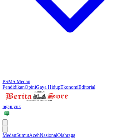
PSMS Medan
Pendidikan
Opini
Gaya Hidup
Ekonomi
Editorial
ngaji yuk
Medan
Sumut
Aceh
Nasional
Olahraga