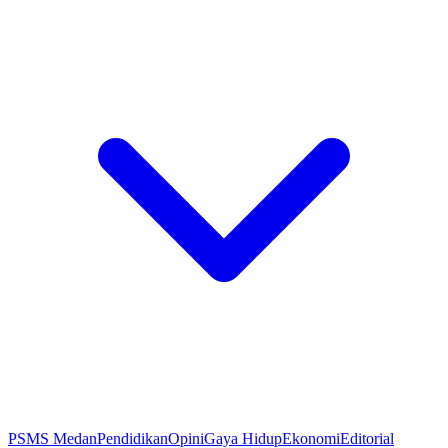
PSMS Medan
Pendidikan
Opini
Gaya Hidup
Ekonomi
Editorial