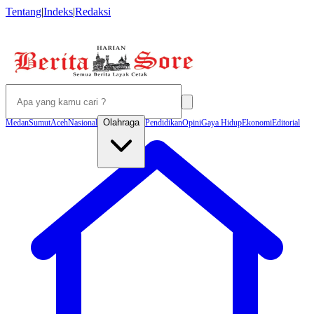
Tentang
|
Indeks
|
Redaksi
Olahraga
Medan
Sumut
Aceh
Nasional
Pendidikan
Opini
Gaya Hidup
Ekonomi
Editorial