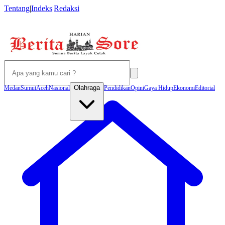
Tentang
|
Indeks
|
Redaksi
Olahraga
Medan
Sumut
Aceh
Nasional
Pendidikan
Opini
Gaya Hidup
Ekonomi
Editorial