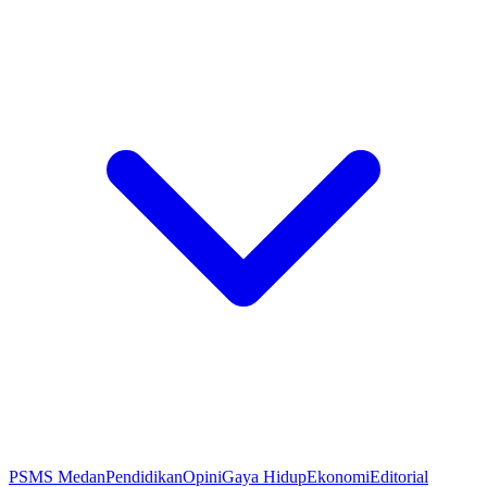
PSMS Medan
Pendidikan
Opini
Gaya Hidup
Ekonomi
Editorial