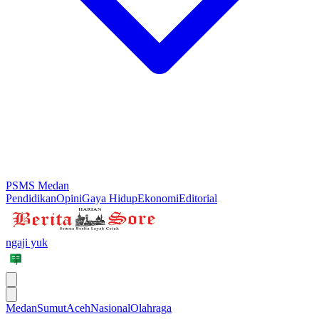
PSMS Medan
Pendidikan
Opini
Gaya Hidup
Ekonomi
Editorial
ngaji yuk
Medan
Sumut
Aceh
Nasional
Olahraga