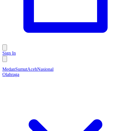
Sign In
Medan
Sumut
Aceh
Nasional
Olahraga