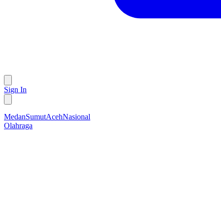
Sign In
Medan
Sumut
Aceh
Nasional
Olahraga