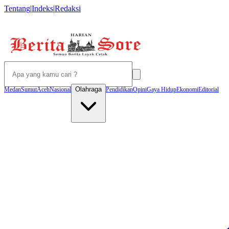
Tentang
|
Indeks
|
Redaksi
Olahraga
Medan
Sumut
Aceh
Nasional
Pendidikan
Opini
Gaya Hidup
Ekonomi
Editorial