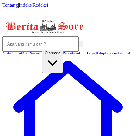
Tentang
|
Indeks
|
Redaksi
Olahraga
Medan
Sumut
Aceh
Nasional
Pendidikan
Opini
Gaya Hidup
Ekonomi
Editorial