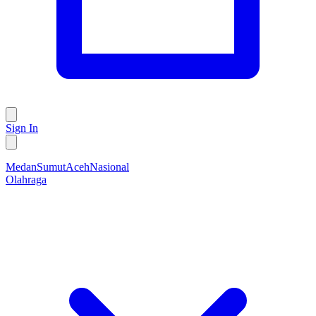
Sign In
Medan
Sumut
Aceh
Nasional
Olahraga