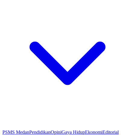
PSMS Medan
Pendidikan
Opini
Gaya Hidup
Ekonomi
Editorial