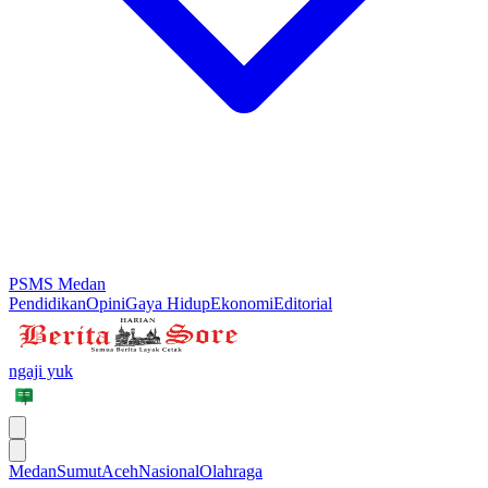
PSMS Medan
Pendidikan
Opini
Gaya Hidup
Ekonomi
Editorial
ngaji yuk
Medan
Sumut
Aceh
Nasional
Olahraga