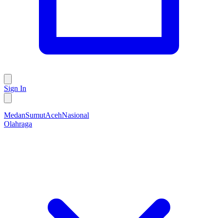
Sign In
Medan
Sumut
Aceh
Nasional
Olahraga