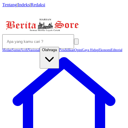
Tentang
|
Indeks
|
Redaksi
Olahraga
Medan
Sumut
Aceh
Nasional
Pendidikan
Opini
Gaya Hidup
Ekonomi
Editorial