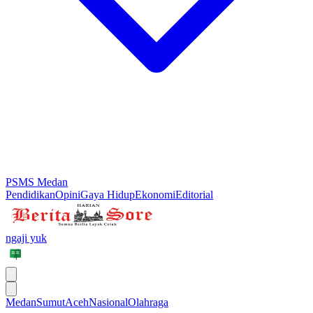
PSMS Medan
Pendidikan
Opini
Gaya Hidup
Ekonomi
Editorial
ngaji yuk
Medan
Sumut
Aceh
Nasional
Olahraga