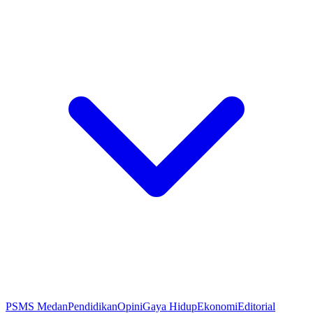
PSMS Medan
Pendidikan
Opini
Gaya Hidup
Ekonomi
Editorial