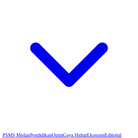
PSMS Medan
Pendidikan
Opini
Gaya Hidup
Ekonomi
Editorial