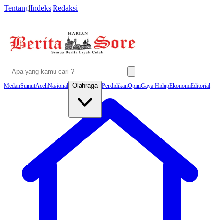
Tentang
|
Indeks
|
Redaksi
Olahraga
Medan
Sumut
Aceh
Nasional
Pendidikan
Opini
Gaya Hidup
Ekonomi
Editorial