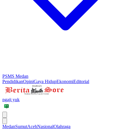
PSMS Medan
Pendidikan
Opini
Gaya Hidup
Ekonomi
Editorial
ngaji yuk
Medan
Sumut
Aceh
Nasional
Olahraga