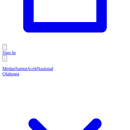
Sign In
Medan
Sumut
Aceh
Nasional
Olahraga