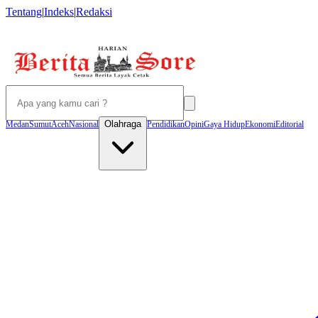
Tentang
|
Indeks
|
Redaksi
Olahraga
Medan
Sumut
Aceh
Nasional
Pendidikan
Opini
Gaya Hidup
Ekonomi
Editorial