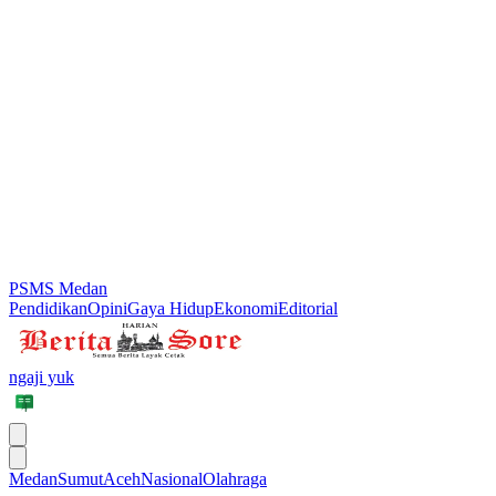
PSMS Medan
Pendidikan
Opini
Gaya Hidup
Ekonomi
Editorial
ngaji yuk
Medan
Sumut
Aceh
Nasional
Olahraga