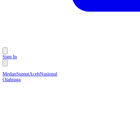
Sign In
Medan
Sumut
Aceh
Nasional
Olahraga