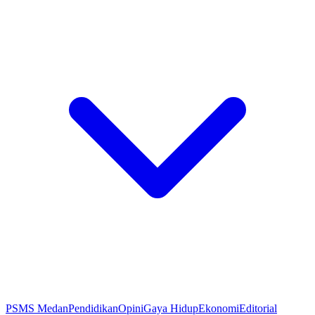
PSMS Medan
Pendidikan
Opini
Gaya Hidup
Ekonomi
Editorial