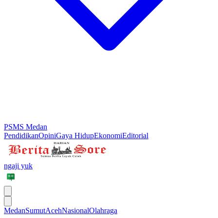
PSMS Medan
Pendidikan
Opini
Gaya Hidup
Ekonomi
Editorial
ngaji yuk
Medan
Sumut
Aceh
Nasional
Olahraga