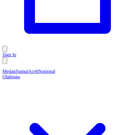
Sign In
Medan
Sumut
Aceh
Nasional
Olahraga