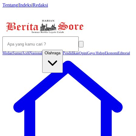
Tentang
|
Indeks
|
Redaksi
Olahraga
Medan
Sumut
Aceh
Nasional
Pendidikan
Opini
Gaya Hidup
Ekonomi
Editorial