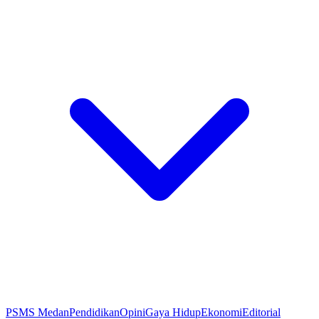
PSMS Medan
Pendidikan
Opini
Gaya Hidup
Ekonomi
Editorial