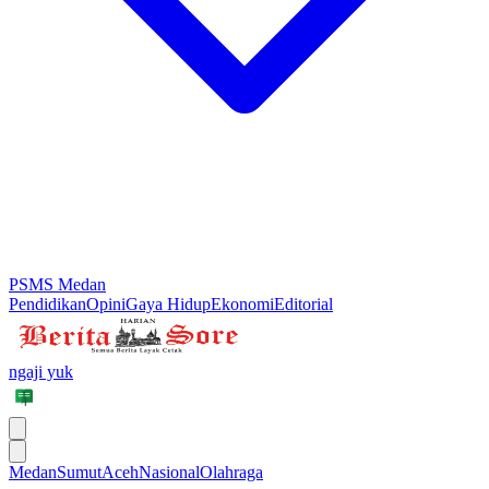
PSMS Medan
Pendidikan
Opini
Gaya Hidup
Ekonomi
Editorial
ngaji yuk
Medan
Sumut
Aceh
Nasional
Olahraga