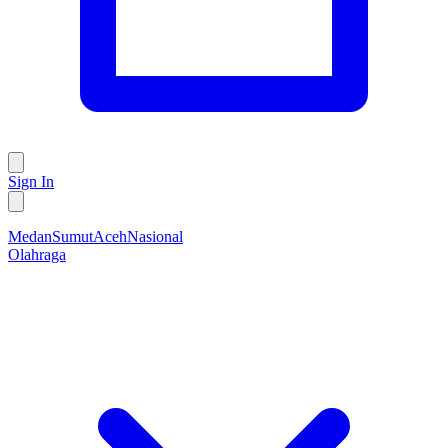
Sign In
Medan
Sumut
Aceh
Nasional
Olahraga