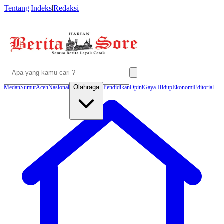
Tentang
|
Indeks
|
Redaksi
Olahraga
Medan
Sumut
Aceh
Nasional
Pendidikan
Opini
Gaya Hidup
Ekonomi
Editorial