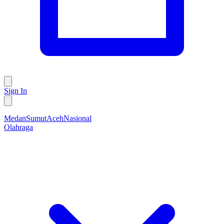
Sign In
Medan
Sumut
Aceh
Nasional
Olahraga