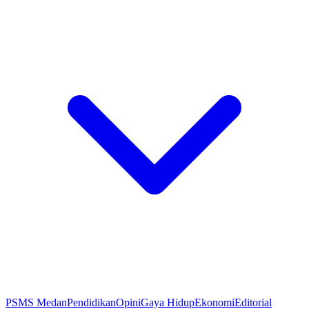
PSMS Medan
Pendidikan
Opini
Gaya Hidup
Ekonomi
Editorial