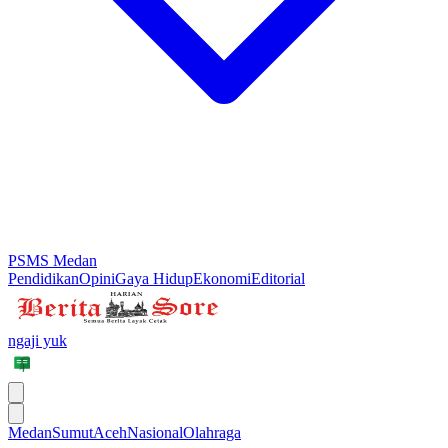
PSMS Medan
Pendidikan
Opini
Gaya Hidup
Ekonomi
Editorial
ngaji yuk
Medan
Sumut
Aceh
Nasional
Olahraga