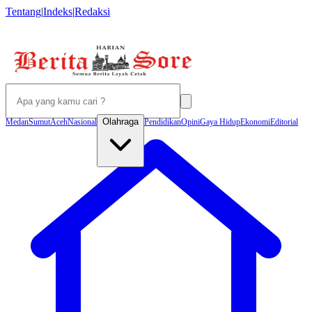
Tentang
|
Indeks
|
Redaksi
Olahraga
Medan
Sumut
Aceh
Nasional
Pendidikan
Opini
Gaya Hidup
Ekonomi
Editorial