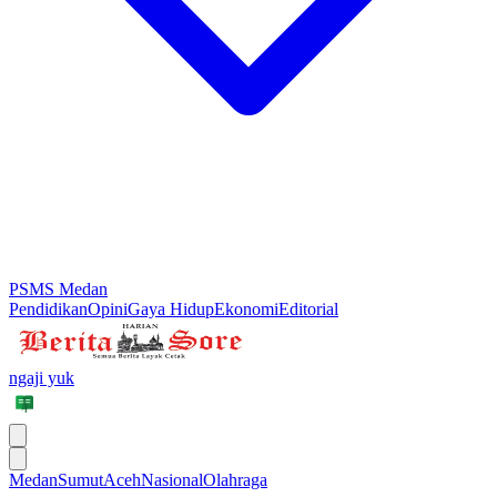
PSMS Medan
Pendidikan
Opini
Gaya Hidup
Ekonomi
Editorial
ngaji yuk
Medan
Sumut
Aceh
Nasional
Olahraga