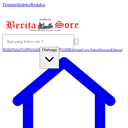
Tentang
|
Indeks
|
Redaksi
Olahraga
Medan
Sumut
Aceh
Nasional
Pendidikan
Opini
Gaya Hidup
Ekonomi
Editorial