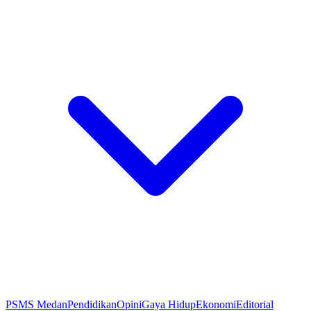
PSMS Medan
Pendidikan
Opini
Gaya Hidup
Ekonomi
Editorial