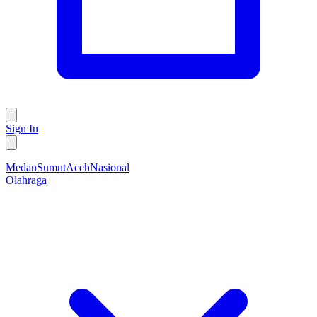
Sign In
Medan
Sumut
Aceh
Nasional
Olahraga