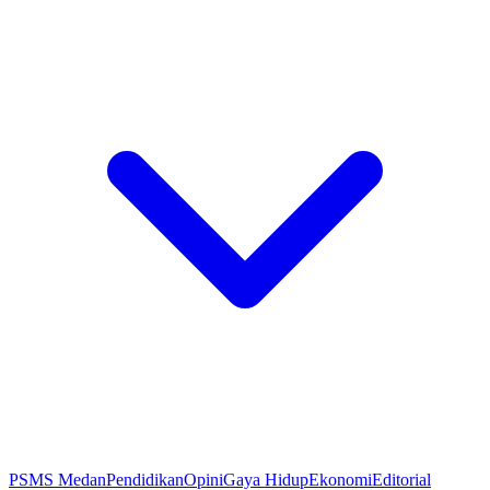
PSMS Medan
Pendidikan
Opini
Gaya Hidup
Ekonomi
Editorial