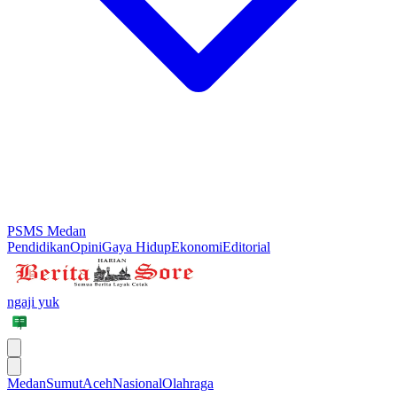
PSMS Medan
Pendidikan
Opini
Gaya Hidup
Ekonomi
Editorial
ngaji yuk
Medan
Sumut
Aceh
Nasional
Olahraga