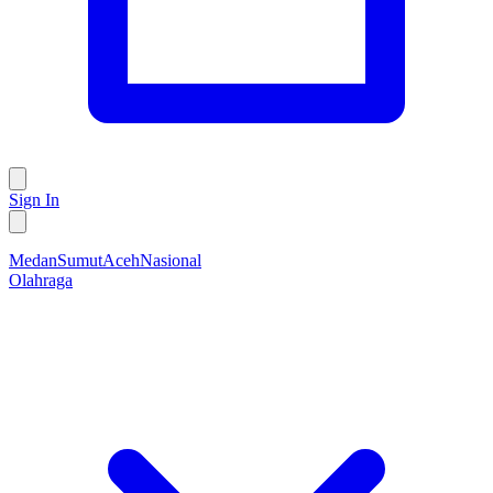
Sign In
Medan
Sumut
Aceh
Nasional
Olahraga