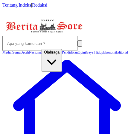
Tentang
|
Indeks
|
Redaksi
Olahraga
Medan
Sumut
Aceh
Nasional
Pendidikan
Opini
Gaya Hidup
Ekonomi
Editorial