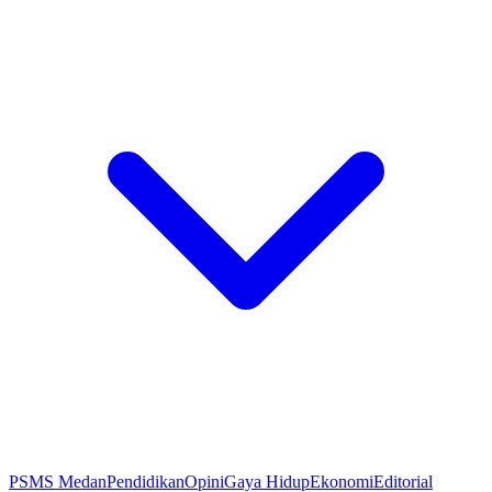
PSMS Medan
Pendidikan
Opini
Gaya Hidup
Ekonomi
Editorial