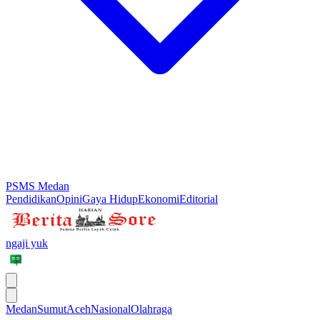
PSMS Medan
Pendidikan
Opini
Gaya Hidup
Ekonomi
Editorial
ngaji yuk
Medan
Sumut
Aceh
Nasional
Olahraga