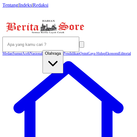
Tentang
|
Indeks
|
Redaksi
Olahraga
Medan
Sumut
Aceh
Nasional
Pendidikan
Opini
Gaya Hidup
Ekonomi
Editorial