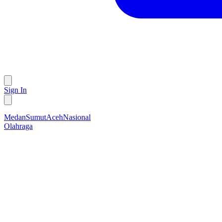
Sign In
Medan
Sumut
Aceh
Nasional
Olahraga