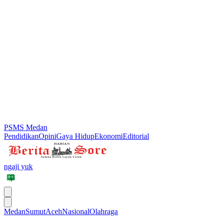
PSMS Medan
Pendidikan
Opini
Gaya Hidup
Ekonomi
Editorial
ngaji yuk
Medan
Sumut
Aceh
Nasional
Olahraga