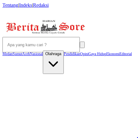
Tentang
|
Indeks
|
Redaksi
Olahraga
Medan
Sumut
Aceh
Nasional
Pendidikan
Opini
Gaya Hidup
Ekonomi
Editorial