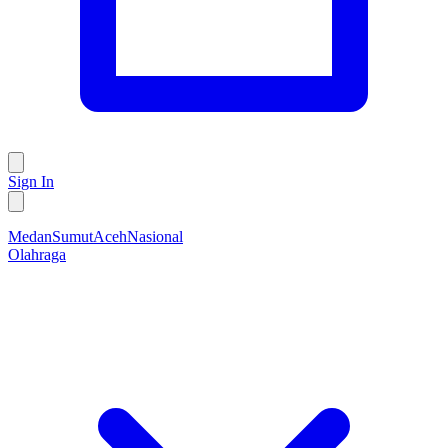
Sign In
Medan
Sumut
Aceh
Nasional
Olahraga