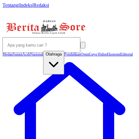
Tentang
|
Indeks
|
Redaksi
Olahraga
Medan
Sumut
Aceh
Nasional
Pendidikan
Opini
Gaya Hidup
Ekonomi
Editorial