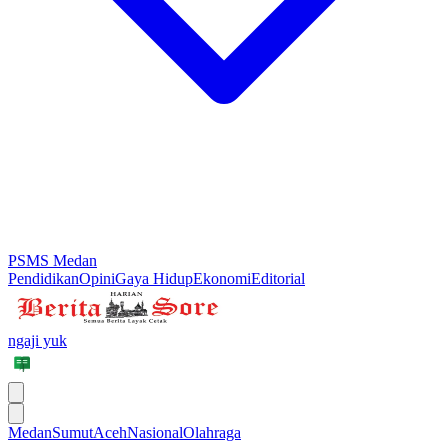
PSMS Medan
Pendidikan
Opini
Gaya Hidup
Ekonomi
Editorial
ngaji yuk
Medan
Sumut
Aceh
Nasional
Olahraga