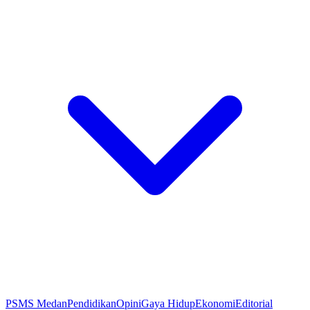
PSMS Medan
Pendidikan
Opini
Gaya Hidup
Ekonomi
Editorial