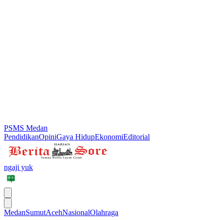
PSMS Medan
Pendidikan
Opini
Gaya Hidup
Ekonomi
Editorial
ngaji yuk
Medan
Sumut
Aceh
Nasional
Olahraga