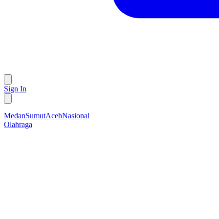
Sign In
Medan
Sumut
Aceh
Nasional
Olahraga