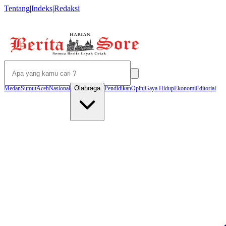
Tentang
|
Indeks
|
Redaksi
Olahraga
Medan
Sumut
Aceh
Nasional
Pendidikan
Opini
Gaya Hidup
Ekonomi
Editorial