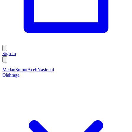
Sign In
Medan
Sumut
Aceh
Nasional
Olahraga