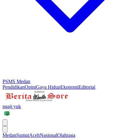
PSMS Medan
Pendidikan
Opini
Gaya Hidup
Ekonomi
Editorial
ngaji yuk
Medan
Sumut
Aceh
Nasional
Olahraga