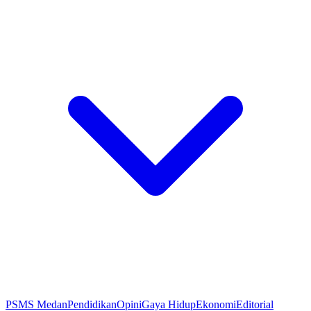
PSMS Medan
Pendidikan
Opini
Gaya Hidup
Ekonomi
Editorial