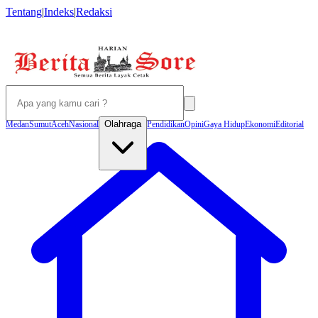
Tentang
|
Indeks
|
Redaksi
Olahraga
Medan
Sumut
Aceh
Nasional
Pendidikan
Opini
Gaya Hidup
Ekonomi
Editorial