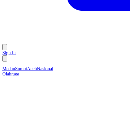
Sign In
Medan
Sumut
Aceh
Nasional
Olahraga