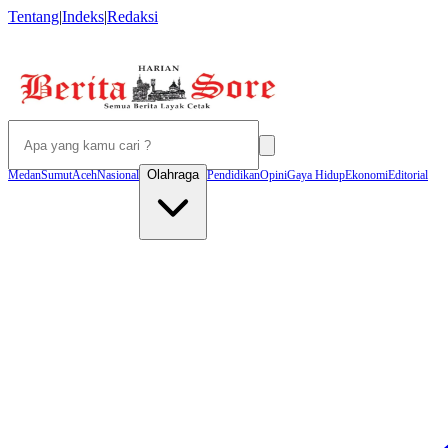
Tentang
|
Indeks
|
Redaksi
Olahraga
Medan
Sumut
Aceh
Nasional
Pendidikan
Opini
Gaya Hidup
Ekonomi
Editorial