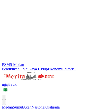
PSMS Medan
Pendidikan
Opini
Gaya Hidup
Ekonomi
Editorial
ngaji yuk
Medan
Sumut
Aceh
Nasional
Olahraga