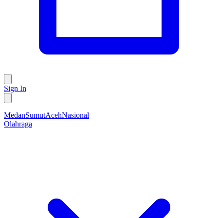
Sign In
Medan
Sumut
Aceh
Nasional
Olahraga