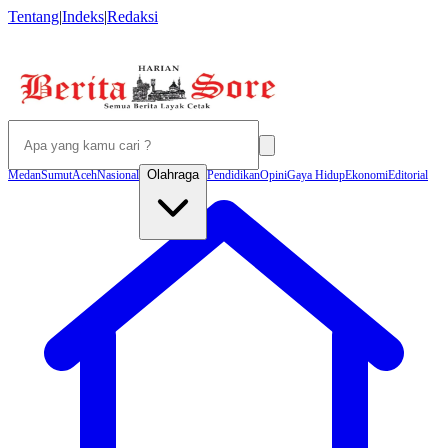
Tentang
|
Indeks
|
Redaksi
Olahraga
Medan
Sumut
Aceh
Nasional
Pendidikan
Opini
Gaya Hidup
Ekonomi
Editorial