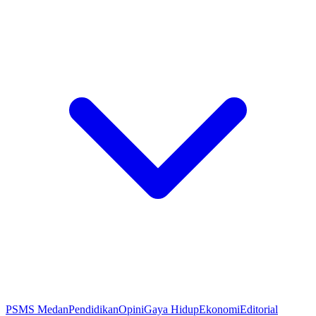
PSMS Medan
Pendidikan
Opini
Gaya Hidup
Ekonomi
Editorial