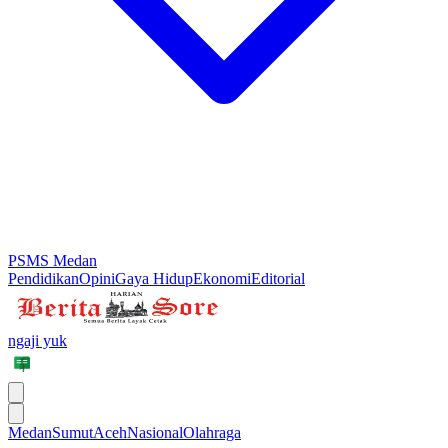
PSMS Medan
Pendidikan
Opini
Gaya Hidup
Ekonomi
Editorial
ngaji yuk
Medan
Sumut
Aceh
Nasional
Olahraga