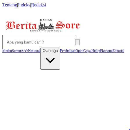
Tentang
|
Indeks
|
Redaksi
Olahraga
Medan
Sumut
Aceh
Nasional
Pendidikan
Opini
Gaya Hidup
Ekonomi
Editorial