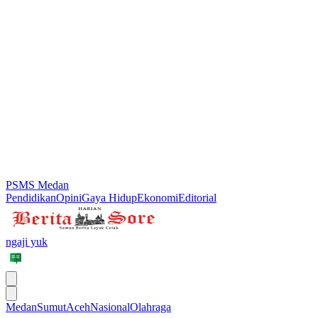
PSMS Medan
Pendidikan
Opini
Gaya Hidup
Ekonomi
Editorial
ngaji yuk
Medan
Sumut
Aceh
Nasional
Olahraga