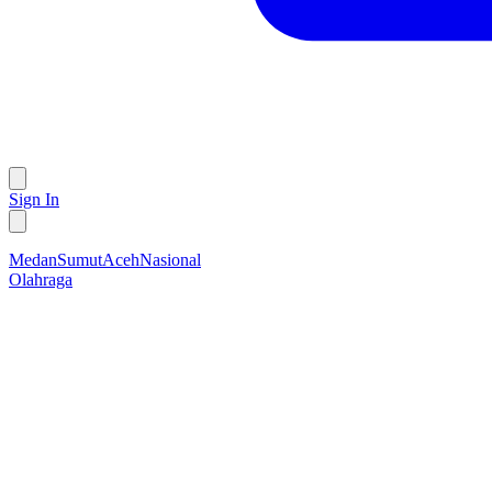
Sign In
Medan
Sumut
Aceh
Nasional
Olahraga