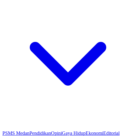
PSMS Medan
Pendidikan
Opini
Gaya Hidup
Ekonomi
Editorial