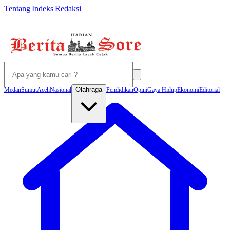
Tentang
|
Indeks
|
Redaksi
Olahraga
Medan
Sumut
Aceh
Nasional
Pendidikan
Opini
Gaya Hidup
Ekonomi
Editorial