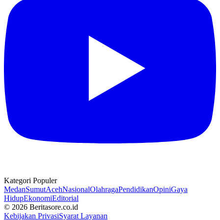
Kategori Populer
Medan
Sumut
Aceh
Nasional
Olahraga
Pendidikan
Opini
Gaya
Hidup
Ekonomi
Editorial
© 2026 Beritasore.co.id
Kebijakan Privasi
Syarat Layanan