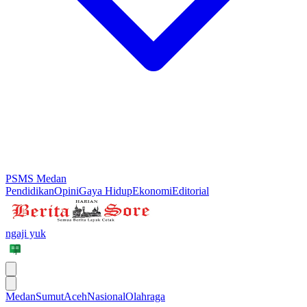
PSMS Medan
Pendidikan
Opini
Gaya Hidup
Ekonomi
Editorial
ngaji yuk
Medan
Sumut
Aceh
Nasional
Olahraga