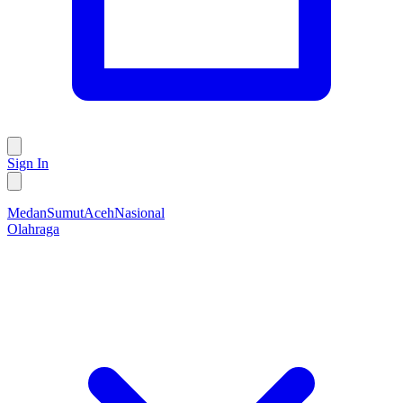
Sign In
Medan
Sumut
Aceh
Nasional
Olahraga