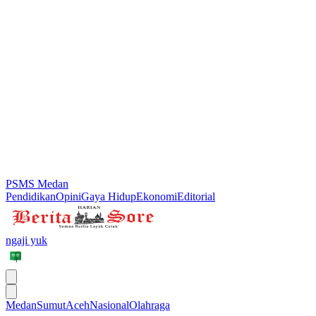
PSMS Medan
Pendidikan
Opini
Gaya Hidup
Ekonomi
Editorial
ngaji yuk
Medan
Sumut
Aceh
Nasional
Olahraga