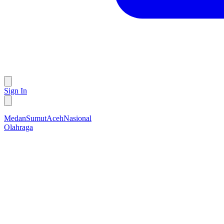
Sign In
Medan
Sumut
Aceh
Nasional
Olahraga