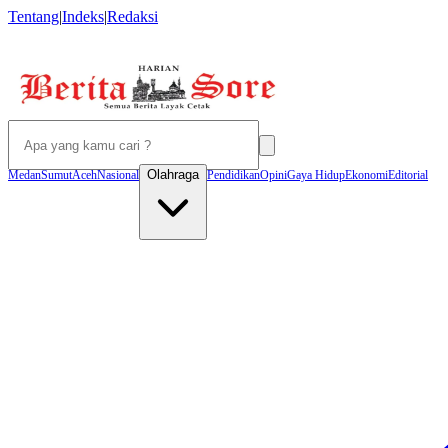
Tentang
|
Indeks
|
Redaksi
Olahraga
Medan
Sumut
Aceh
Nasional
Pendidikan
Opini
Gaya Hidup
Ekonomi
Editorial