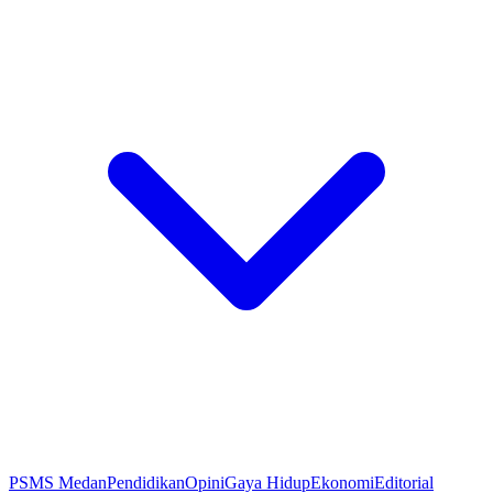
PSMS Medan
Pendidikan
Opini
Gaya Hidup
Ekonomi
Editorial