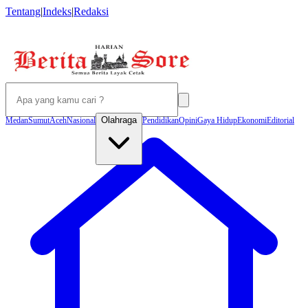
Tentang
|
Indeks
|
Redaksi
Olahraga
Medan
Sumut
Aceh
Nasional
Pendidikan
Opini
Gaya Hidup
Ekonomi
Editorial