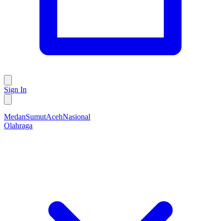
Sign In
Medan
Sumut
Aceh
Nasional
Olahraga