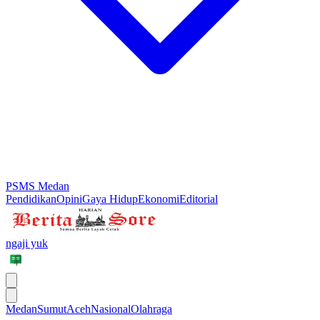
PSMS Medan
Pendidikan
Opini
Gaya Hidup
Ekonomi
Editorial
ngaji yuk
Medan
Sumut
Aceh
Nasional
Olahraga