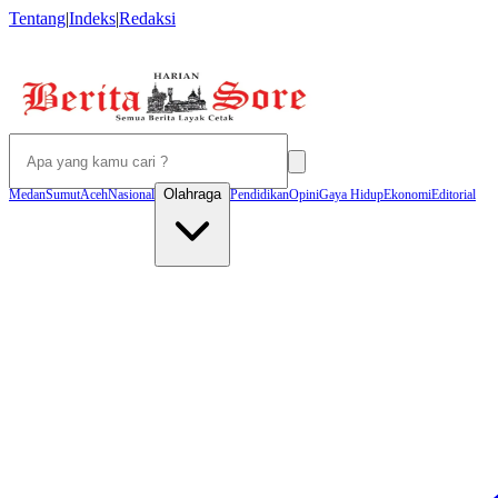
Tentang
|
Indeks
|
Redaksi
Olahraga
Medan
Sumut
Aceh
Nasional
Pendidikan
Opini
Gaya Hidup
Ekonomi
Editorial