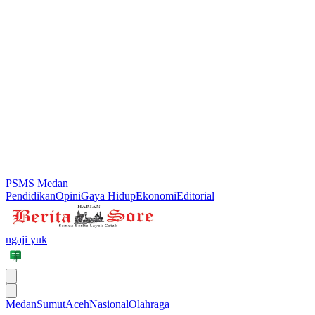
PSMS Medan
Pendidikan
Opini
Gaya Hidup
Ekonomi
Editorial
ngaji yuk
Medan
Sumut
Aceh
Nasional
Olahraga