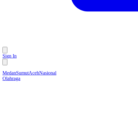
Sign In
Medan
Sumut
Aceh
Nasional
Olahraga