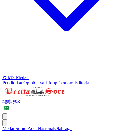
PSMS Medan
Pendidikan
Opini
Gaya Hidup
Ekonomi
Editorial
ngaji yuk
Medan
Sumut
Aceh
Nasional
Olahraga