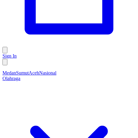
Sign In
Medan
Sumut
Aceh
Nasional
Olahraga