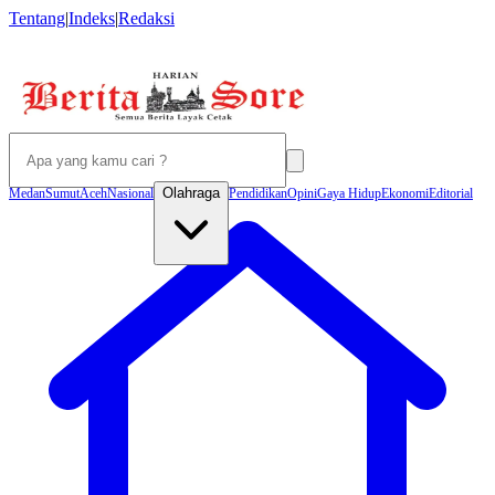
Tentang
|
Indeks
|
Redaksi
Olahraga
Medan
Sumut
Aceh
Nasional
Pendidikan
Opini
Gaya Hidup
Ekonomi
Editorial