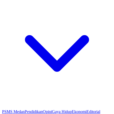
PSMS Medan
Pendidikan
Opini
Gaya Hidup
Ekonomi
Editorial