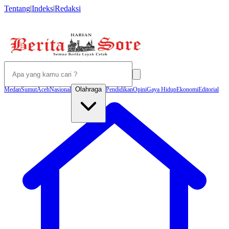
Tentang
|
Indeks
|
Redaksi
Olahraga
Medan
Sumut
Aceh
Nasional
Pendidikan
Opini
Gaya Hidup
Ekonomi
Editorial