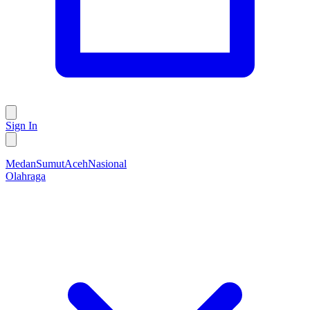
Sign In
Medan
Sumut
Aceh
Nasional
Olahraga