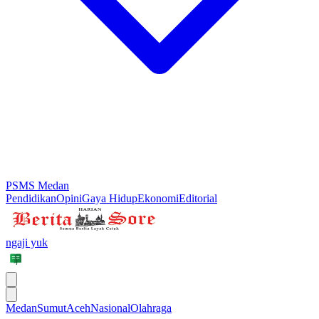
PSMS Medan
Pendidikan
Opini
Gaya Hidup
Ekonomi
Editorial
ngaji yuk
Medan
Sumut
Aceh
Nasional
Olahraga