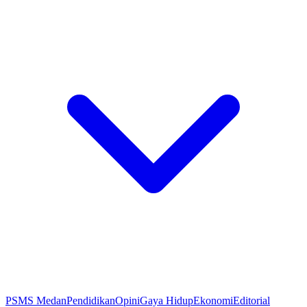
PSMS Medan
Pendidikan
Opini
Gaya Hidup
Ekonomi
Editorial