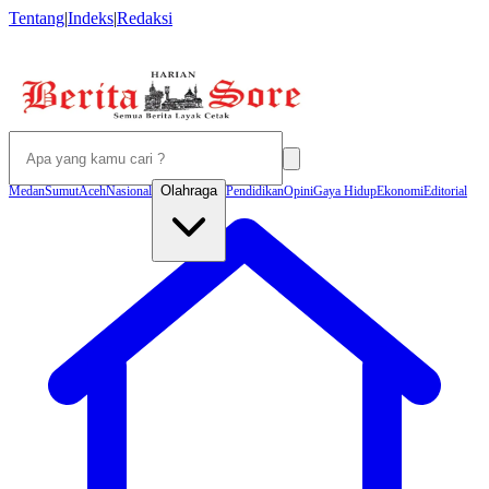
Tentang
|
Indeks
|
Redaksi
Olahraga
Medan
Sumut
Aceh
Nasional
Pendidikan
Opini
Gaya Hidup
Ekonomi
Editorial