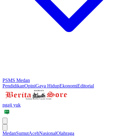
PSMS Medan
Pendidikan
Opini
Gaya Hidup
Ekonomi
Editorial
ngaji yuk
Medan
Sumut
Aceh
Nasional
Olahraga