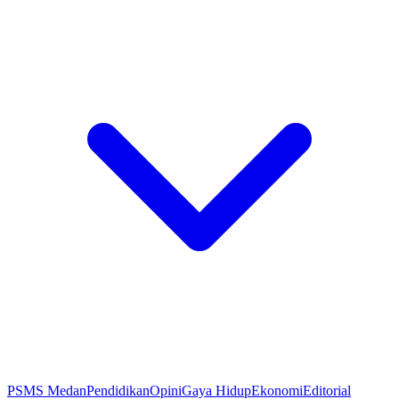
PSMS Medan
Pendidikan
Opini
Gaya Hidup
Ekonomi
Editorial