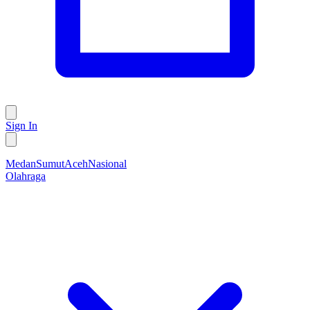
Sign In
Medan
Sumut
Aceh
Nasional
Olahraga