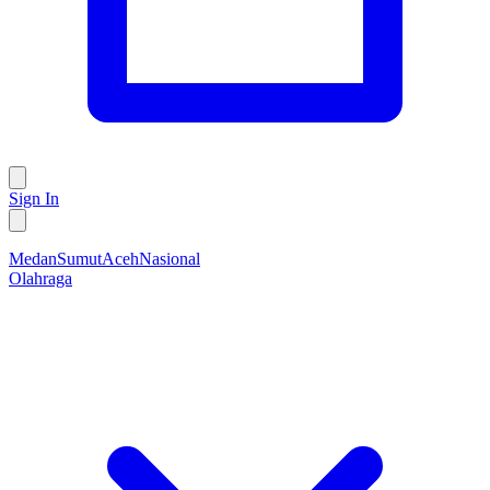
Sign In
Medan
Sumut
Aceh
Nasional
Olahraga