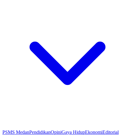
PSMS Medan
Pendidikan
Opini
Gaya Hidup
Ekonomi
Editorial