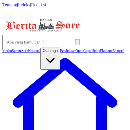
Tentang
|
Indeks
|
Redaksi
Olahraga
Medan
Sumut
Aceh
Nasional
Pendidikan
Opini
Gaya Hidup
Ekonomi
Editorial