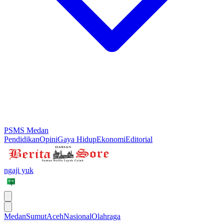
PSMS Medan
Pendidikan
Opini
Gaya Hidup
Ekonomi
Editorial
ngaji yuk
Medan
Sumut
Aceh
Nasional
Olahraga