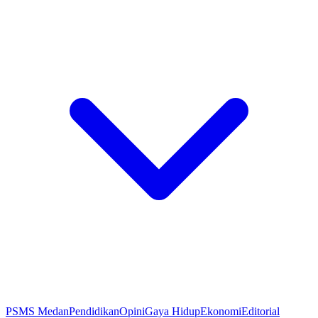
PSMS Medan
Pendidikan
Opini
Gaya Hidup
Ekonomi
Editorial