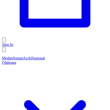
Sign In
Medan
Sumut
Aceh
Nasional
Olahraga