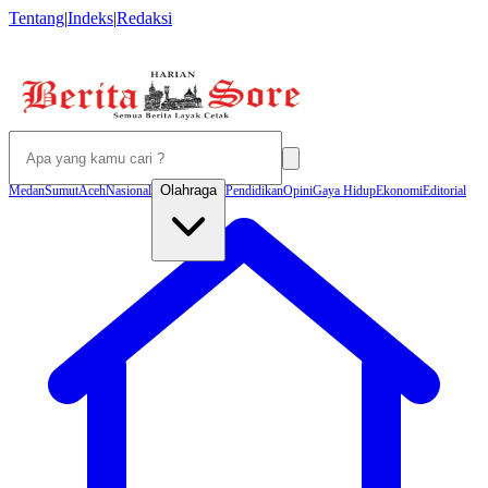
Tentang
|
Indeks
|
Redaksi
Olahraga
Medan
Sumut
Aceh
Nasional
Pendidikan
Opini
Gaya Hidup
Ekonomi
Editorial