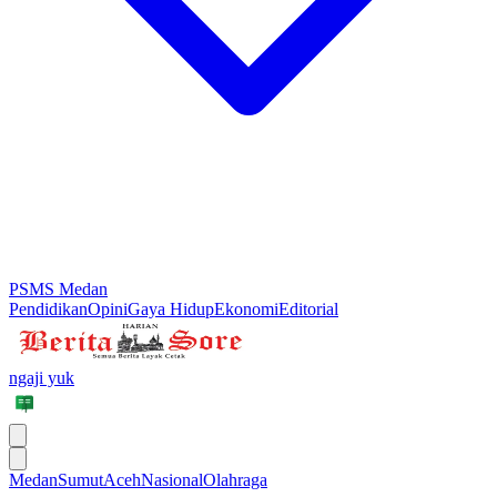
PSMS Medan
Pendidikan
Opini
Gaya Hidup
Ekonomi
Editorial
ngaji yuk
Medan
Sumut
Aceh
Nasional
Olahraga