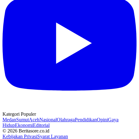
Kategori Populer
Medan
Sumut
Aceh
Nasional
Olahraga
Pendidikan
Opini
Gaya
Hidup
Ekonomi
Editorial
© 2026 Beritasore.co.id
Kebijakan Privasi
Syarat Layanan