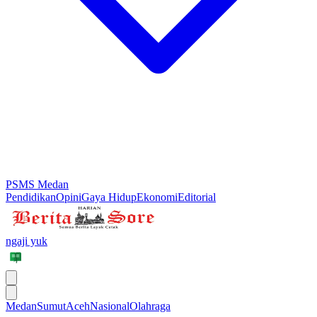
PSMS Medan
Pendidikan
Opini
Gaya Hidup
Ekonomi
Editorial
ngaji yuk
Medan
Sumut
Aceh
Nasional
Olahraga