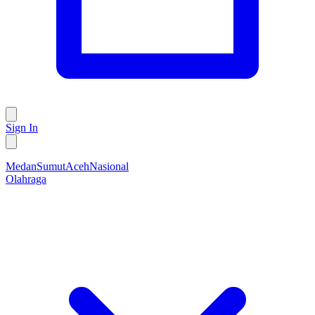
Sign In
Medan
Sumut
Aceh
Nasional
Olahraga