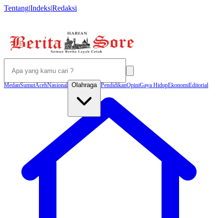
Tentang
|
Indeks
|
Redaksi
Olahraga
Medan
Sumut
Aceh
Nasional
Pendidikan
Opini
Gaya Hidup
Ekonomi
Editorial