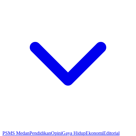
PSMS Medan
Pendidikan
Opini
Gaya Hidup
Ekonomi
Editorial