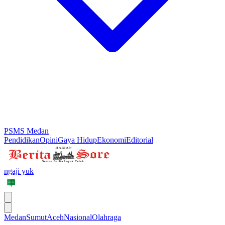
PSMS Medan
Pendidikan
Opini
Gaya Hidup
Ekonomi
Editorial
ngaji yuk
Medan
Sumut
Aceh
Nasional
Olahraga