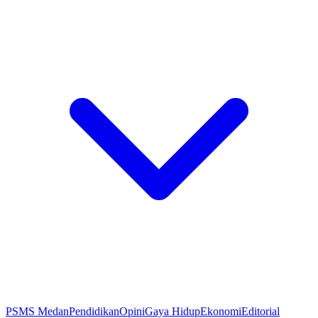
PSMS Medan
Pendidikan
Opini
Gaya Hidup
Ekonomi
Editorial