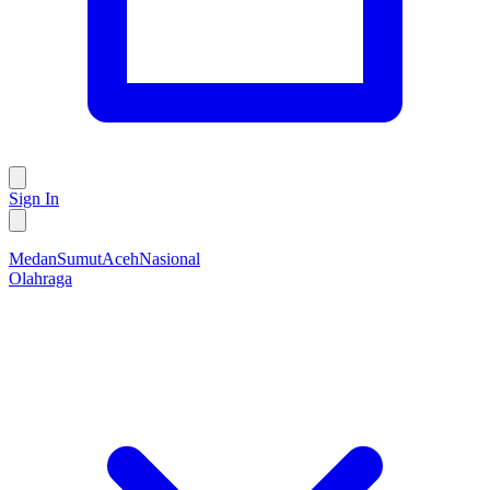
Sign In
Medan
Sumut
Aceh
Nasional
Olahraga