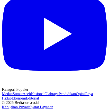
Kategori Populer
Medan
Sumut
Aceh
Nasional
Olahraga
Pendidikan
Opini
Gaya
Hidup
Ekonomi
Editorial
© 2026 Beritasore.co.id
Kebijakan Privasi
Syarat Layanan