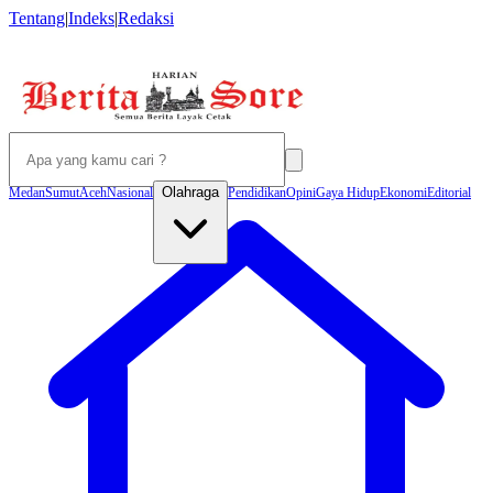
Tentang
|
Indeks
|
Redaksi
Olahraga
Medan
Sumut
Aceh
Nasional
Pendidikan
Opini
Gaya Hidup
Ekonomi
Editorial