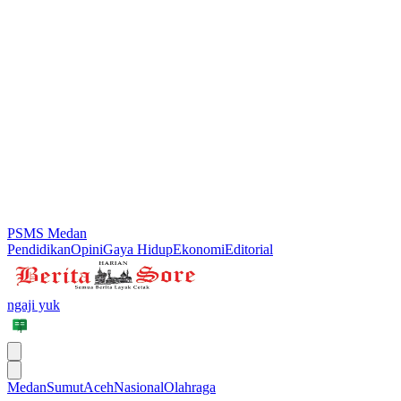
PSMS Medan
Pendidikan
Opini
Gaya Hidup
Ekonomi
Editorial
ngaji yuk
Medan
Sumut
Aceh
Nasional
Olahraga