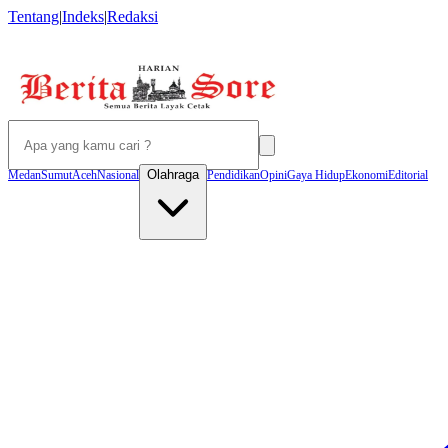
Tentang
|
Indeks
|
Redaksi
Olahraga
Medan
Sumut
Aceh
Nasional
Pendidikan
Opini
Gaya Hidup
Ekonomi
Editorial