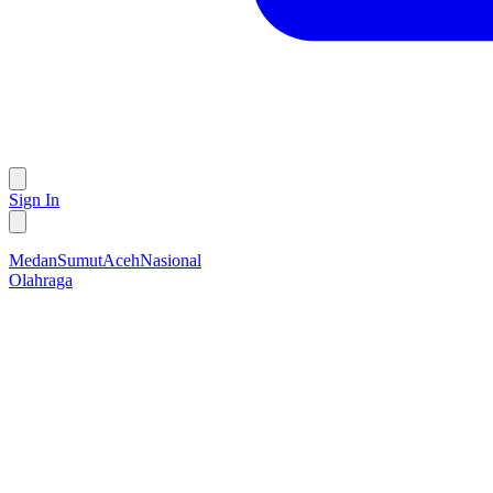
Sign In
Medan
Sumut
Aceh
Nasional
Olahraga