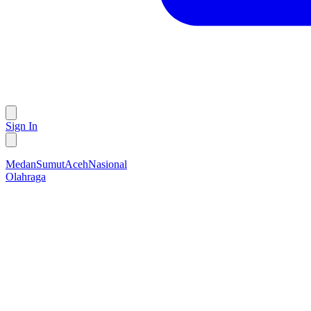
Sign In
Medan
Sumut
Aceh
Nasional
Olahraga