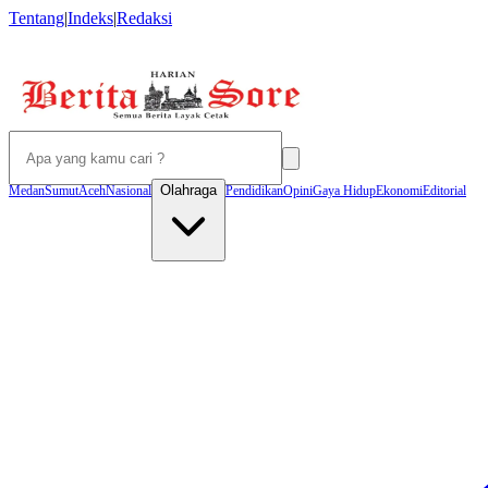
Tentang
|
Indeks
|
Redaksi
Olahraga
Medan
Sumut
Aceh
Nasional
Pendidikan
Opini
Gaya Hidup
Ekonomi
Editorial