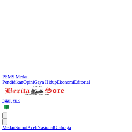
PSMS Medan
Pendidikan
Opini
Gaya Hidup
Ekonomi
Editorial
ngaji yuk
Medan
Sumut
Aceh
Nasional
Olahraga