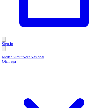
Sign In
Medan
Sumut
Aceh
Nasional
Olahraga