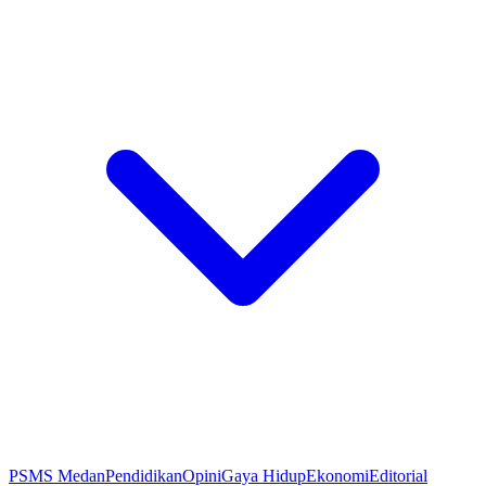
PSMS Medan
Pendidikan
Opini
Gaya Hidup
Ekonomi
Editorial