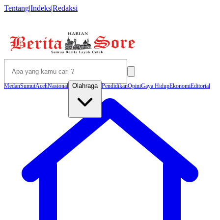
Tentang
|
Indeks
|
Redaksi
Olahraga
Medan
Sumut
Aceh
Nasional
Pendidikan
Opini
Gaya Hidup
Ekonomi
Editorial