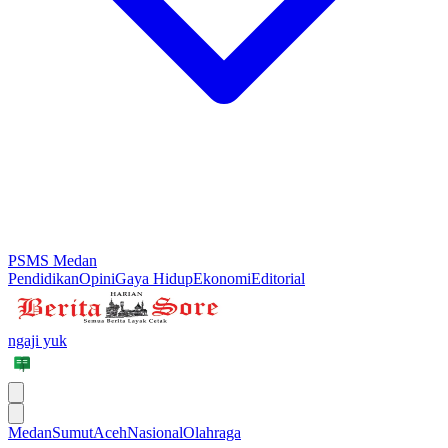
PSMS Medan
Pendidikan
Opini
Gaya Hidup
Ekonomi
Editorial
ngaji yuk
Medan
Sumut
Aceh
Nasional
Olahraga