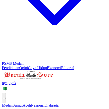
PSMS Medan
Pendidikan
Opini
Gaya Hidup
Ekonomi
Editorial
ngaji yuk
Medan
Sumut
Aceh
Nasional
Olahraga