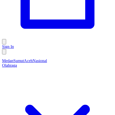
Sign In
Medan
Sumut
Aceh
Nasional
Olahraga