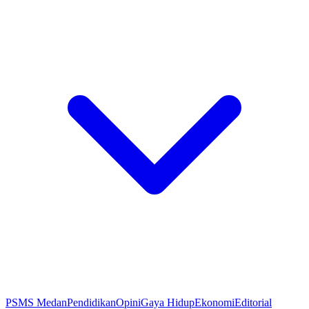
PSMS Medan
Pendidikan
Opini
Gaya Hidup
Ekonomi
Editorial