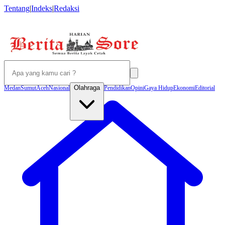
Tentang
|
Indeks
|
Redaksi
Olahraga
Medan
Sumut
Aceh
Nasional
Pendidikan
Opini
Gaya Hidup
Ekonomi
Editorial