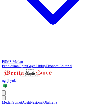
PSMS Medan
Pendidikan
Opini
Gaya Hidup
Ekonomi
Editorial
ngaji yuk
Medan
Sumut
Aceh
Nasional
Olahraga