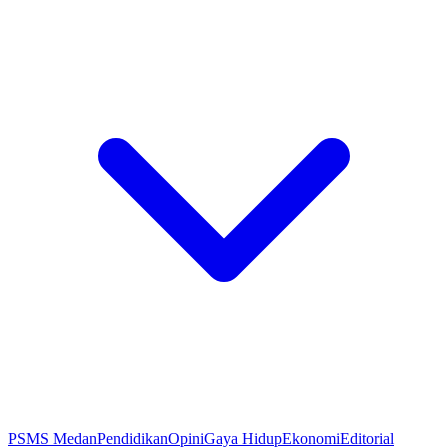
PSMS Medan
Pendidikan
Opini
Gaya Hidup
Ekonomi
Editorial