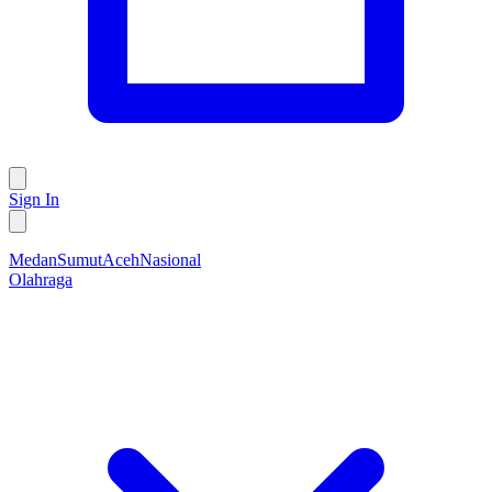
Sign In
Medan
Sumut
Aceh
Nasional
Olahraga