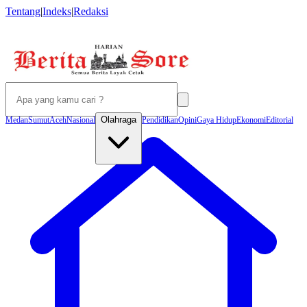
Tentang
|
Indeks
|
Redaksi
Olahraga
Medan
Sumut
Aceh
Nasional
Pendidikan
Opini
Gaya Hidup
Ekonomi
Editorial