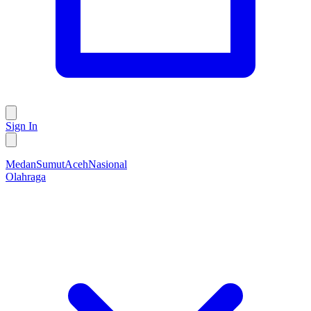
Sign In
Medan
Sumut
Aceh
Nasional
Olahraga