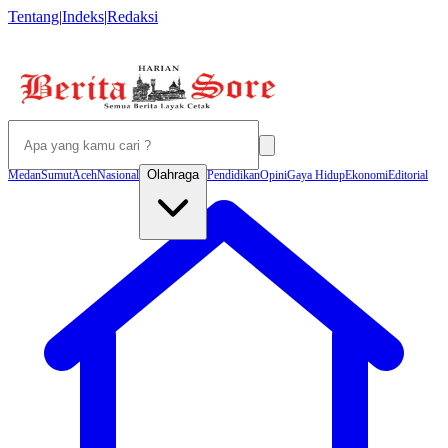
Tentang
|
Indeks
|
Redaksi
Olahraga
Medan
Sumut
Aceh
Nasional
Pendidikan
Opini
Gaya Hidup
Ekonomi
Editorial