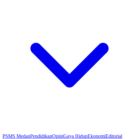
PSMS Medan
Pendidikan
Opini
Gaya Hidup
Ekonomi
Editorial