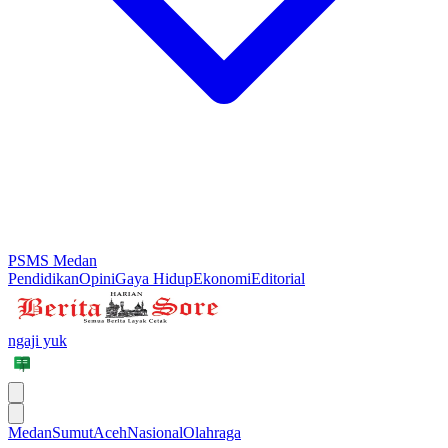
PSMS Medan
Pendidikan
Opini
Gaya Hidup
Ekonomi
Editorial
ngaji yuk
Medan
Sumut
Aceh
Nasional
Olahraga