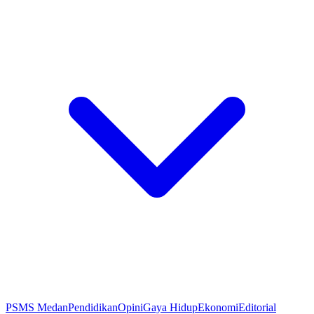
PSMS Medan
Pendidikan
Opini
Gaya Hidup
Ekonomi
Editorial