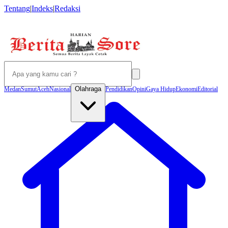
Tentang
|
Indeks
|
Redaksi
Olahraga
Medan
Sumut
Aceh
Nasional
Pendidikan
Opini
Gaya Hidup
Ekonomi
Editorial