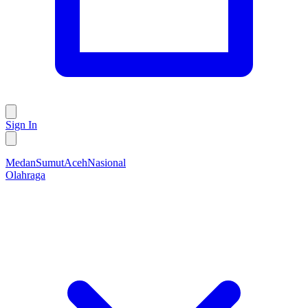
Sign In
Medan
Sumut
Aceh
Nasional
Olahraga