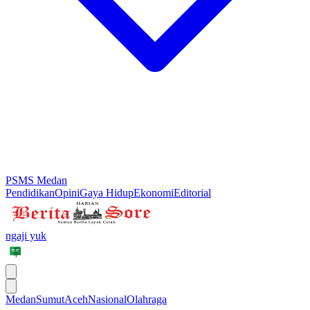
PSMS Medan
Pendidikan
Opini
Gaya Hidup
Ekonomi
Editorial
ngaji yuk
Medan
Sumut
Aceh
Nasional
Olahraga