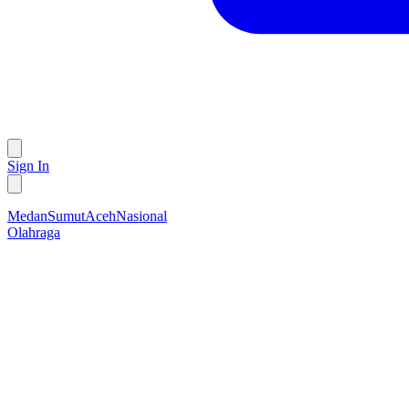
Sign In
Medan
Sumut
Aceh
Nasional
Olahraga