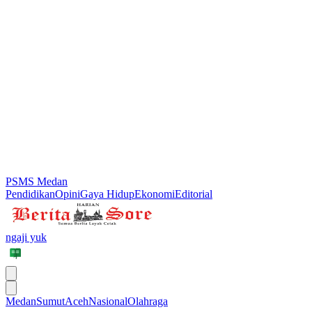
PSMS Medan
Pendidikan
Opini
Gaya Hidup
Ekonomi
Editorial
ngaji yuk
Medan
Sumut
Aceh
Nasional
Olahraga