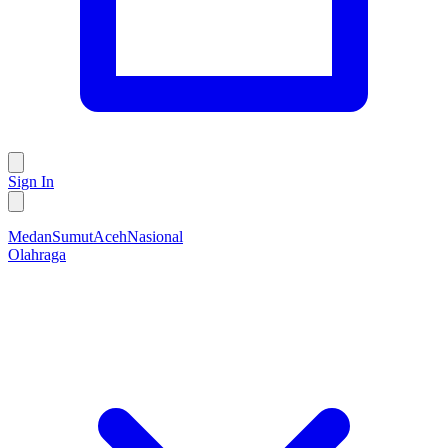
Sign In
Medan
Sumut
Aceh
Nasional
Olahraga