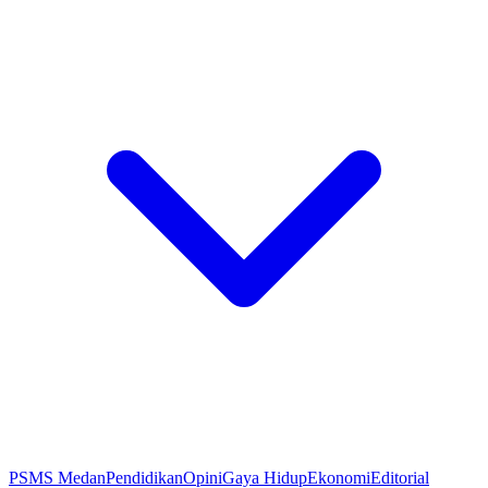
PSMS Medan
Pendidikan
Opini
Gaya Hidup
Ekonomi
Editorial