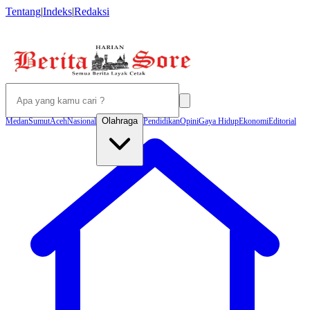
Tentang
|
Indeks
|
Redaksi
Olahraga
Medan
Sumut
Aceh
Nasional
Pendidikan
Opini
Gaya Hidup
Ekonomi
Editorial