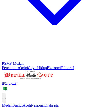
PSMS Medan
Pendidikan
Opini
Gaya Hidup
Ekonomi
Editorial
ngaji yuk
Medan
Sumut
Aceh
Nasional
Olahraga