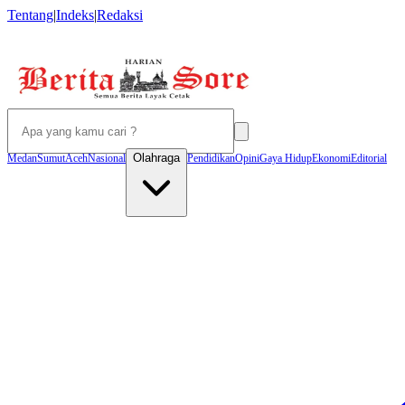
Tentang
|
Indeks
|
Redaksi
Olahraga
Medan
Sumut
Aceh
Nasional
Pendidikan
Opini
Gaya Hidup
Ekonomi
Editorial