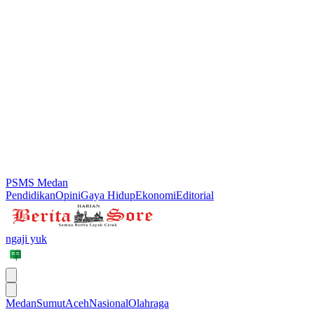
PSMS Medan
Pendidikan
Opini
Gaya Hidup
Ekonomi
Editorial
ngaji yuk
Medan
Sumut
Aceh
Nasional
Olahraga