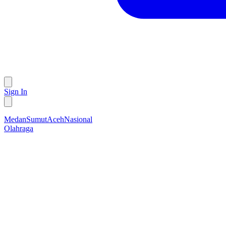
Sign In
Medan
Sumut
Aceh
Nasional
Olahraga