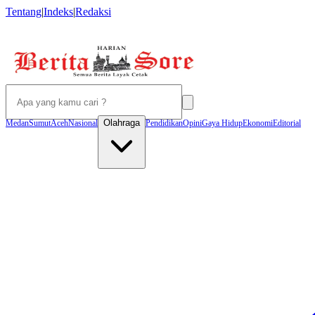
Tentang
|
Indeks
|
Redaksi
Olahraga
Medan
Sumut
Aceh
Nasional
Pendidikan
Opini
Gaya Hidup
Ekonomi
Editorial