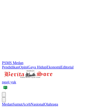
PSMS Medan
Pendidikan
Opini
Gaya Hidup
Ekonomi
Editorial
ngaji yuk
Medan
Sumut
Aceh
Nasional
Olahraga