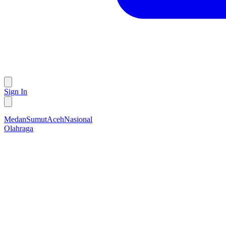
Sign In
Medan
Sumut
Aceh
Nasional
Olahraga