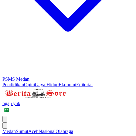
PSMS Medan
Pendidikan
Opini
Gaya Hidup
Ekonomi
Editorial
ngaji yuk
Medan
Sumut
Aceh
Nasional
Olahraga