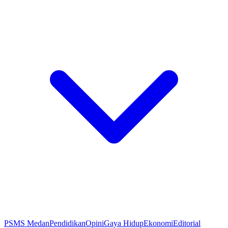
PSMS Medan
Pendidikan
Opini
Gaya Hidup
Ekonomi
Editorial