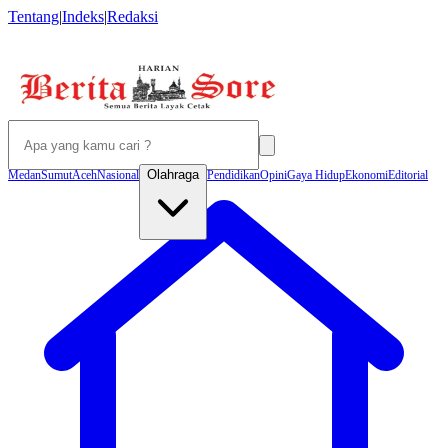
Tentang
|
Indeks
|
Redaksi
Olahraga
Medan
Sumut
Aceh
Nasional
Pendidikan
Opini
Gaya Hidup
Ekonomi
Editorial