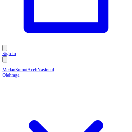
Sign In
Medan
Sumut
Aceh
Nasional
Olahraga