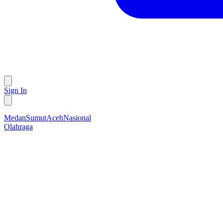
Sign In
Medan
Sumut
Aceh
Nasional
Olahraga