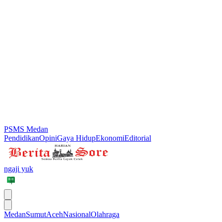
PSMS Medan
Pendidikan
Opini
Gaya Hidup
Ekonomi
Editorial
ngaji yuk
Medan
Sumut
Aceh
Nasional
Olahraga