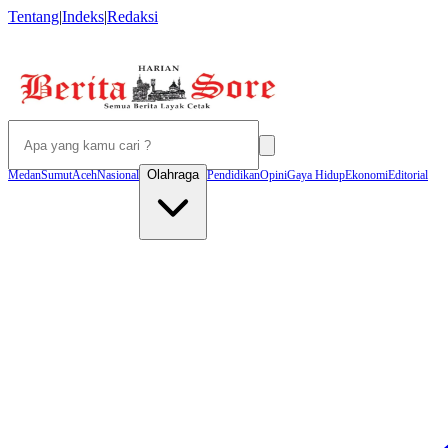
Tentang
|
Indeks
|
Redaksi
Olahraga
Medan
Sumut
Aceh
Nasional
Pendidikan
Opini
Gaya Hidup
Ekonomi
Editorial