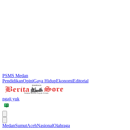
PSMS Medan
Pendidikan
Opini
Gaya Hidup
Ekonomi
Editorial
ngaji yuk
Medan
Sumut
Aceh
Nasional
Olahraga