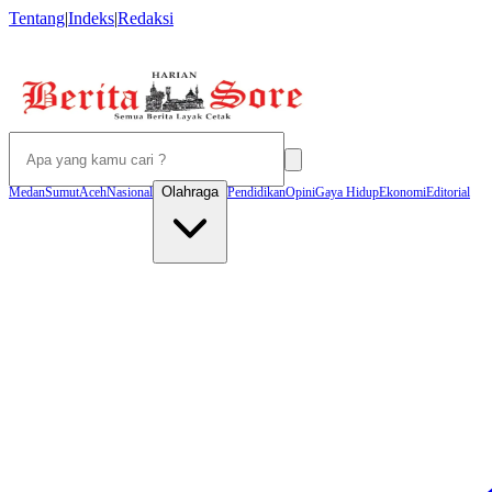
Tentang
|
Indeks
|
Redaksi
Olahraga
Medan
Sumut
Aceh
Nasional
Pendidikan
Opini
Gaya Hidup
Ekonomi
Editorial