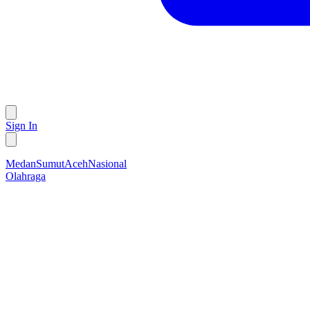
Sign In
Medan
Sumut
Aceh
Nasional
Olahraga