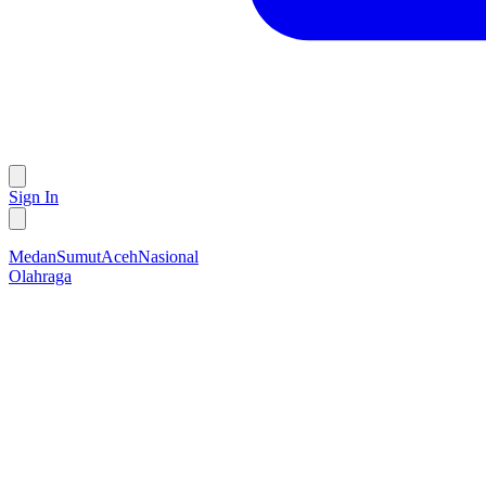
Sign In
Medan
Sumut
Aceh
Nasional
Olahraga