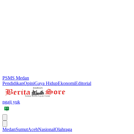
PSMS Medan
Pendidikan
Opini
Gaya Hidup
Ekonomi
Editorial
ngaji yuk
Medan
Sumut
Aceh
Nasional
Olahraga