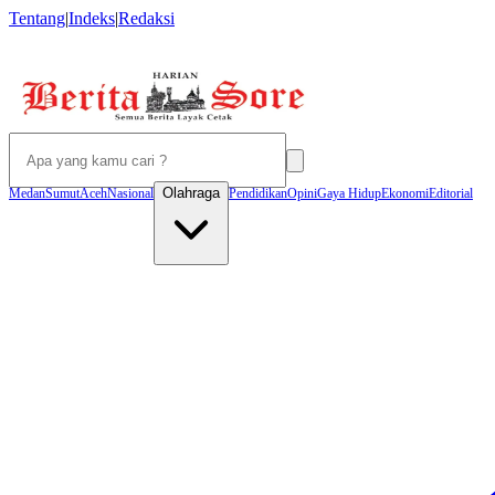
Tentang
|
Indeks
|
Redaksi
Olahraga
Medan
Sumut
Aceh
Nasional
Pendidikan
Opini
Gaya Hidup
Ekonomi
Editorial